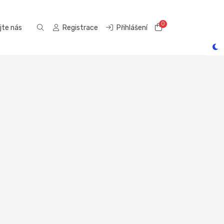
0
Nákupní Košík
jte nás
Registrace
Přihlášení