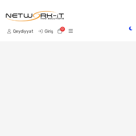
0
Səbət
Qeydiyyat
Giriş