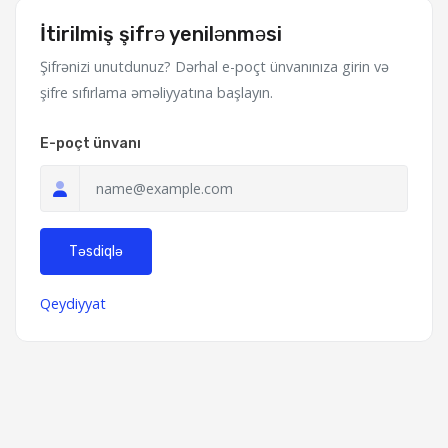
İtirilmiş şifrə yenilənməsi
Şifrənizi unutdunuz? Dərhal e-poçt ünvanınıza girin və
şifre sıfırlama əməliyyatına başlayın.
E-poçt ünvanı
Təsdiqlə
Qeydiyyat