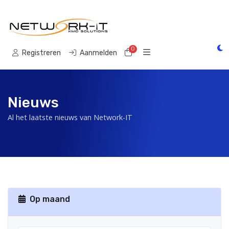
0
Winkelwagen
Registreren
Aanmelden
Nieuws
Al het laatste nieuws van Network-IT
Op maand